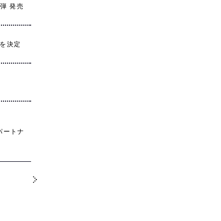
弾 発売
催を決定
パートナ
>