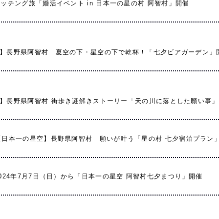
マッチング旅「婚活イベント in 日本一の星の村 阿智村」開催
】長野県阿智村 夏空の下・星空の下で乾杯！「七夕ビアガーデン」
】長野県阿智村 街歩き謎解きストーリー「天の川に落とした願い事
【日本一の星空】長野県阿智村 願いが叶う「星の村 七夕宿泊プラン
2024年7月7日（日）から「日本一の星空 阿智村七夕まつり」開催