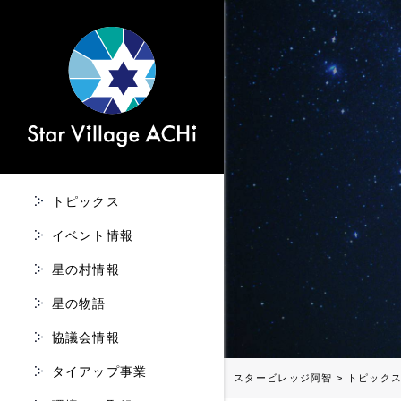
トピックス
イベント情報
星の村情報
星の物語
協議会情報
タイアップ事業
スタービレッジ阿智
>
トピック