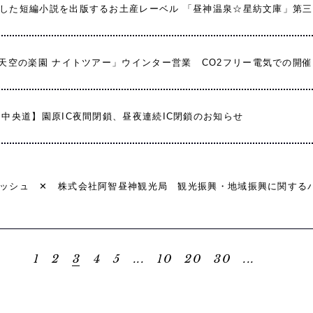
した短編小説を出版するお土産レーベル 「昼神温泉☆星紡文庫」第三
天空の楽園 ナイトツアー」ウインター営業 CO2フリー電気での開
【中央道】園原IC夜間閉鎖、昼夜連続IC閉鎖のお知らせ
ッシュ ✕ 株式会社阿智昼神観光局 観光振興・地域振興に関する
1
2
3
4
5
...
10
20
30
...