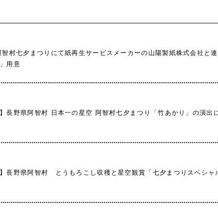
阿智村七夕まつりにて紙再生サービスメーカーの山陽製紙株式会社と
」用意
】⻑野県阿智村 日本一の星空 阿智村七夕まつり「竹あかり」の演出
】⻑野県阿智村 とうもろこし収穫と星空観賞「七夕まつりスペシャ
」