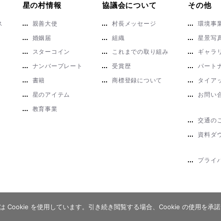
星の村情報
協議会について
その他
ス
親善大使
村長メッセージ
環境事
婚姻届
組織
星景写
スターコイン
これまでの取り組み
ギャラ
ナンバープレート
受賞歴
パート
書籍
商標登録について
タイア
星のアイテム
お問い
教育事業
交通の
資料ダ
プライ
Cookie を使用しています。引き続き閲覧する場合、Cookie の使用を
© 2026 スタービレッジ阿智誘客促進