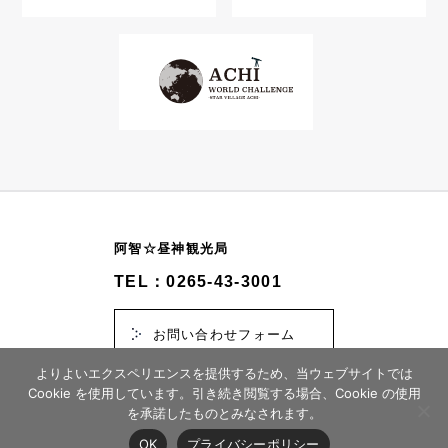
阿智☆昼神観光局
TEL：0265-43-3001
お問い合わせフォーム
よりよいエクスペリエンスを提供するため、当ウェブサイトでは
Cookie を使用しています。引き続き閲覧する場合、Cookie の使用
を承諾したものとみなされます。
© 2026 スタービレッジ阿智誘客促進協議会
OK
プライバシーポリシー