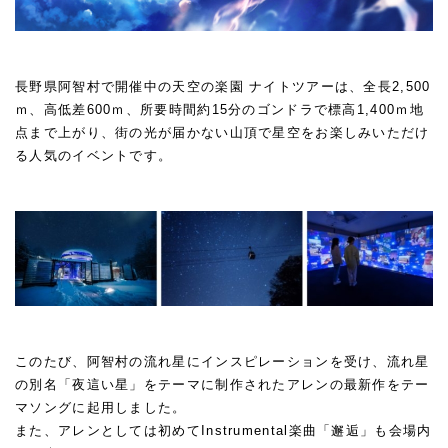
長野県阿智村で開催中の天空の楽園 ナイトツアーは、全長2,500
ｍ、高低差600ｍ、所要時間約15分のゴンドラで標高1,400ｍ地
点まで上がり、街の光が届かない山頂で星空をお楽しみいただけ
る人気のイベントです。
このたび、阿智村の流れ星にインスピレーションを受け、流れ星
の別名「夜這い星」をテーマに制作されたアレンの最新作をテー
マソングに起用しました。
また、アレンとしては初めてInstrumental楽曲「邂逅」も会場内