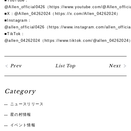
■YouTube：
@Allen_official0426（
https://www.youtube.com/@Allen_offici
■X：@Allen_04262024（
https://x.com/Allen_04262024
）
■Instagram：
@allen_official0426（
https://www.instagram.com/allen_officia
■TikTok：
@allen_04262024（
https://www.tiktok.com/@allen_04262024
Prev
List Top
Next
Category
ニュースリリース
星の村情報
イベント情報