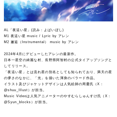
AL「夜這い星」(読み：よばいぼし)
M1 夜這い星 music / Lyric by アレン
M2 邂逅（Instrumental） music by アレン
2024年4月にデビューしたアレンの最新作。
日本一星空の綺麗な村、長野県阿智村の公式タイアップソングと
してリリース。
「夜這い星」とは流れ星の別名としても知られており、満天の星
の儚さのなかに、「光」を描いた渾身のバラード作品。
イラスト及びジャケットデザインは人気絵師の周憂氏（X：
@shuu_Illust）が担当。
Music Videoは人気アニメーターのやすむらしゅんすけ氏（X：
@Syun_blocks）が担当。