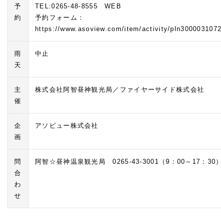
予
TEL:0265-48-8555 WEB
約
予約フォーム：
https://www.asoview.com/item/activity/pln3000031072
雨
中止
天
主
株式会社阿智昼神観光局／ファイヤーサイド株式会社
催
企
アソビュー株式会社
画
問
阿智☆昼神温泉観光局 0265-43-3001（9：00～17：30
合
わ
せ