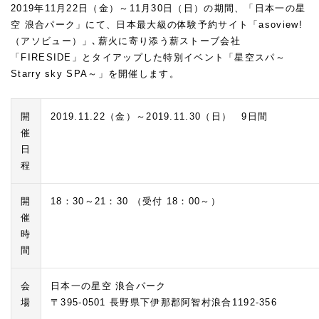
2019年11月22日（金）～11月30日（日）の期間、「日本一の星
空 浪合パーク」にて、日本最大級の体験予約サイト「asoview!
（アソビュー）」､薪火に寄り添う薪ストーブ会社
「FIRESIDE」とタイアップした特別イベント「星空スパ～
Starry sky SPA～」を開催します。
開
2019.11.22（金）～2019.11.30（日） 9日間
催
日
程
開
18：30～21：30 （受付 18：00～）
催
時
間
会
日本一の星空 浪合パーク
場
〒395-0501 長野県下伊那郡阿智村浪合1192-356