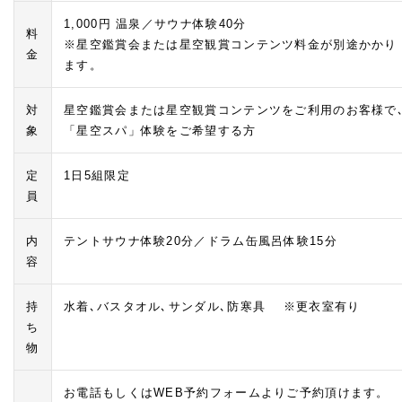
1,000円 温泉／サウナ体験40分
料
※星空鑑賞会または星空観賞コンテンツ料金が別途かかり
金
ます。
対
星空鑑賞会または星空観賞コンテンツをご利用のお客様で
象
「星空スパ」体験をご希望する方
定
1日5組限定
員
内
テントサウナ体験20分／ドラム缶風呂体験15分
容
持
水着､バスタオル､サンダル､防寒具 ※更衣室有り
ち
物
お電話もしくはWEB予約フォームよりご予約頂けます。