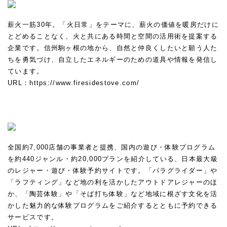
薪火一筋30年。「火日常」をテーマに、薪火の価値を暖房だけに
とどめることなく、火と共にある時間と空間の活用術を提案する
企業です。信州駒ヶ根の地から、自然と仲良くしたいと願う人た
ちを勇気づけ、自立したエネルギーのための道具や情報を発信し
ています。
URL：
https://www.firesidestove.com/
全国約7,000店舗の事業者と提携、国内の遊び・体験プログラム
を約440ジャンル・約20,000プランを紹介している、日本最大級
のレジャー・遊び・体験予約サイトです。「パラグライダー」や
「ラフティング」など地の利を活かしたアウトドアレジャーのほ
か、「陶芸体験」や「そば打ち体験」など地域に根ざす文化を活
かした魅力的な体験プログラムをご紹介するとともに予約できる
サービスです。