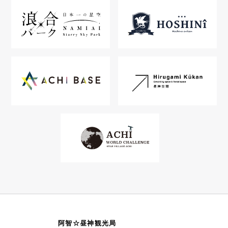
阿智☆昼神観光局