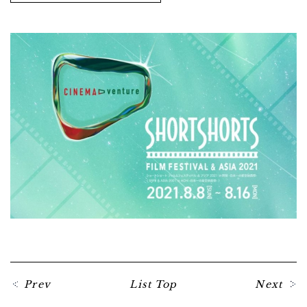
Prev
List Top
Next