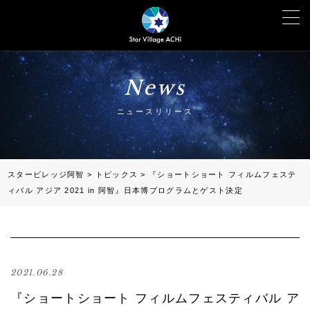
News
ニュースリリース
スタービレッジ阿智
>
トピックス
>
『ショートショート フィルムフェステ
ィバル アジア 2021 in 阿智』日本博プログラムとゲスト決定
2021.06.28
『ショートショート フィルムフェスティバル ア