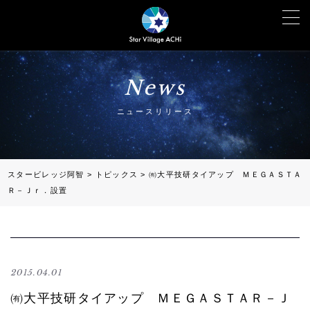
News
ニュースリリース
スタービレッジ阿智
>
トピックス
>
㈲大平技研タイアップ ＭＥＧＡＳＴＡ
Ｒ－Ｊｒ．設置
2015.04.01
㈲大平技研タイアップ ＭＥＧＡＳＴＡＲ－Ｊ