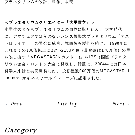
プラネタリウムの設計、製作、販売
★
★
＜プラネタリウムクリエイター『大平貴之』＞
小学生の頃からプラネタリウムの自作に取り組み、 大学時代
に、アマチュアでは例のないレンズ投影式プラネタリウム「アス
トロライナー」の開発に成功。就職後も製作を続け、 1998年に
これまでの100倍以上にあたる150万個（最終形は170万個）の星
を映し出す「MEGASTAR(メガスター)」をIPS（国際プラネタ
リウム協会）ロンドン大会で発表し、話題に。2004年には日本
科学未来館と共同開発した、 投影星数560万個のMEGASTAR-II
cosmos がギネスワールドレコーズに認定された。
Prev
List Top
Next
Category