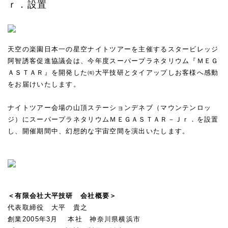
ｒ．設置
天空の楽園日本一の星空ナイトツアーを主催するスタービレッジ
阿智誘客促進協議会は、今年度スーパープラネタリウム『ＭＥＧ
ＡＳＴＡＲ』を開発した㈲大平技研とタイアップしお客様へ感動
をお届けいたします。
★
ナイトツアー会場の山頂ステーションデネブ（マウンテンロッ
ジ）にスーパープラネタリウムＭＥＧＡＳＴＡＲ－Ｊｒ．を設置
し、開催期間中、幻想的な宇宙空間を演出いたします。
★
★
＜有限会社大平技研 会社概要＞
代表取締役 大平 貴之
創業2005年3月
本社 神奈川県横浜市