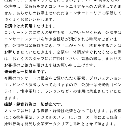
公演中は、緊急時を除きコンサートエリアからの入退場はできま
せん。あらかじめお済ませいただきコンサートエリアに移動して
頂くようお願いいたします。
公演中は大変暗くなります。
コンサートと共に満天の星空を楽しんでいただくため、公演中は
コンサートステージを除き全照明が消灯される時間がございま
す。公演中は緊急時を除き、立ち上がったり、移動をすることは
お断りさせていただきます。公演中、体調がすぐれなくなった際
は、お近くのスタッフにお声掛け下さい。緊急の際は、まわりの
お客様のご協力を頂けます様お願い申し上げます。
発光物は一切禁止です。
今回のコンサートは星空をご覧いただく要素、プロジェクション
マッピングの演出も入っておりますので、公演中は発光物（ペン
ライト、懐中電灯；、ランタンなど）の使用は禁止させていただ
きます。
撮影・録音行為は一切禁止です。
スタッフ以外による撮影・録音は厳禁となっております。お客様
による携帯電話、デジタルカメラ、ICレコーダー等による録音・
撮影行為は発見し次第データクリアし退出とさせて頂きます。