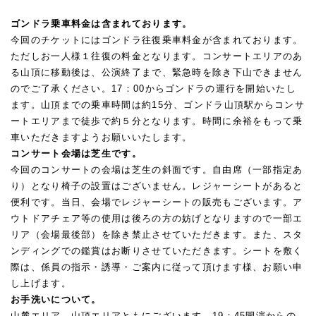
ゴンドラ乗車料金は含まれております。
今回のチケットにはゴンドラ往復乗車料金が含まれております。
ただしお一人様１往復の料金となります。コンサートエリアのあ
る山頂に移動後は、公演終了まで、緊急時を除き下山できません
のでご了承ください。17：00からゴンドラの運行を開始いたし
ます。山頂までの乗車時間は約15分、ゴンドラ山頂駅からコンサ
ートエリアまで徒歩で約５分となります。時間に余裕をもって乗
車いただきますようお願いいたします。
コンサート会場は芝生です。
今回のコンサートの会場は芝生の斜面です。自由席（一部指定あ
り）となり椅子の設置はございません。レジャーシートがあると
便利です。当日、会場でレジャーシートの販売もございます。ア
ウトドアチェア等の使用は後ろの方の妨げとなりますので一部エ
リア（会場最後部）を除き禁止させていただきます。また、スタ
ンディングでの鑑賞はお断りさせていただきます。シートを敷く
際は、係員の指示・誘導・ご案内に従って頂けます様、お願い申
し上げます。
お手洗いについて。
山麓エリア、山頂エリアともにございます。19：45開演からの