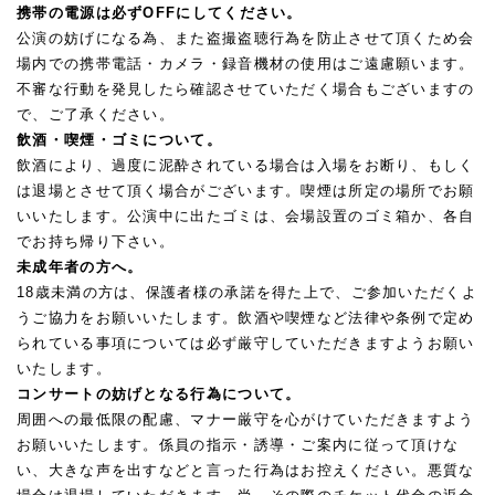
携帯の電源は必ずOFFにしてください。
公演の妨げになる為、また盗撮盗聴行為を防止させて頂くため会
場内での携帯電話・カメラ・録音機材の使用はご遠慮願います。
不審な行動を発見したら確認させていただく場合もございますの
で、ご了承ください。
飲酒・喫煙・ゴミについて。
飲酒により、過度に泥酔されている場合は入場をお断り、もしく
は退場とさせて頂く場合がございます。喫煙は所定の場所でお願
いいたします。公演中に出たゴミは、会場設置のゴミ箱か、各自
でお持ち帰り下さい。
未成年者の方へ。
18歳未満の方は、保護者様の承諾を得た上で、ご参加いただくよ
うご協力をお願いいたします。飲酒や喫煙など法律や条例で定め
られている事項については必ず厳守していただきますようお願い
いたします。
コンサートの妨げとなる行為について。
周囲への最低限の配慮、マナー厳守を心がけていただきますよう
お願いいたします。係員の指示・誘導・ご案内に従って頂けな
い、大きな声を出すなどと言った行為はお控えください。悪質な