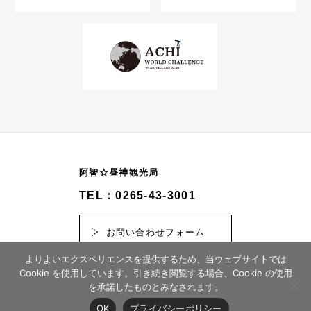
阿智☆昼神観光局
TEL：0265-43-3001
お問い合わせフォーム
よりよいエクスペリエンスを提供するため、当ウェブサイトでは
Cookie を使用しています。引き続き閲覧する場合、Cookie の使用
を承諾したものとみなされます。
© 2026 スタービレッジ阿智誘客促進協議会
OK
プライバシーポリシー