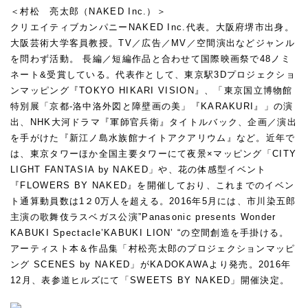
＜村松 亮太郎（NAKED Inc.）＞
クリエイティブカンパニーNAKED Inc.代表。大阪府堺市出身。
大阪芸術大学客員教授。TV／広告／MV／空間演出などジャンル
を問わず活動。 長編／短編作品と合わせて国際映画祭で48ノミ
ネート&受賞している。代表作として、東京駅3Dプロジェクショ
ンマッピング『TOKYO HIKARI VISION』、「東京国立博物館
特別展「京都-洛中洛外図と障壁画の美」『KARAKURI』」の演
出、NHK大河ドラマ『軍師官兵衛』タイトルバック、企画／演出
を手がけた『新江ノ島水族館ナイトアクアリウム』など。近年で
は、東京タワーほか全国主要タワーにて夜景×マッピング「CITY
LIGHT FANTASIA by NAKED」や、花の体感型イベント
『FLOWERS BY NAKED』を開催しており、これまでのイベン
ト通算動員数は1２0万人を超える。2016年5月には、市川染五郎
主演の歌舞伎ラスベガス公演”Panasonic presents Wonder
KABUKI Spectacle’KABUKI LION’ “の空間創造を手掛ける。
アーティスト本＆作品集「村松亮太郎のプロジェクションマッピ
ング SCENES by NAKED」がKADOKAWAより発売。2016年
12月、表参道ヒルズにて「SWEETS BY NAKED」開催決定。