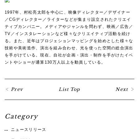
1997年、村松亮太郎を中心に、映像ディレクター／デザイナー
／CGディレクター／ライターなどが集まり設立されたクリエイ
ティブカンパニー。メディアやジャンルを問わず、映画／広告／
TV／インスタレーションなど様々なクリエイティブ活動を続け
る。また、近年はプロジェションマッピングを始めとした様々な
技術や美術造作、演出を組み合わせ、光を使った空間の総合演出
を手がけている。現在、自社が企画・演出・制作を手がけたイベ
ントやショーが通算130万人以上を動員している。
Prev
List Top
Next
Category
ニュースリリース