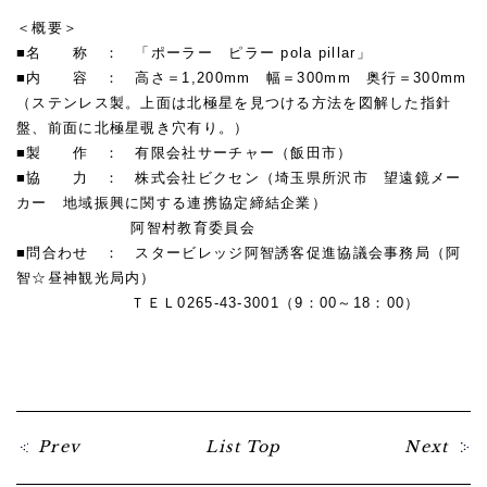
＜概要＞
■名 称 ： 「ポーラー ピラー pola pillar」
■内 容 ： 高さ＝1,200mm 幅＝300mm 奥行＝300mm
（ステンレス製。上面は北極星を見つける方法を図解した指針
盤、前面に北極星覗き穴有り。）
■製 作 ： 有限会社サーチャー（飯田市）
■協 力 ： 株式会社ビクセン（埼玉県所沢市 望遠鏡メー
カー 地域振興に関する連携協定締結企業）
阿智村教育委員会
■問合わせ ： スタービレッジ阿智誘客促進協議会事務局（阿
智☆昼神観光局内）
ＴＥＬ0265-43-3001（9：00～18：00）
Prev
List Top
Next