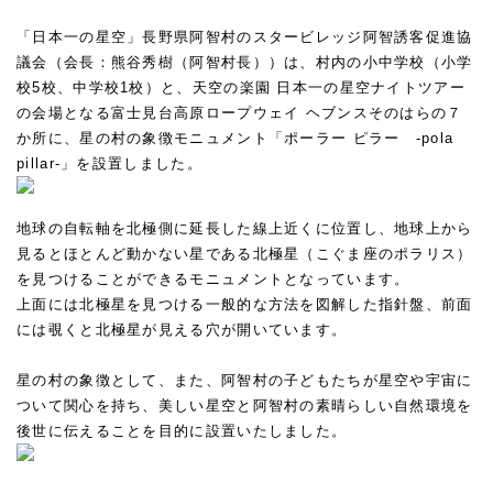
「日本一の星空」長野県阿智村のスタービレッジ阿智誘客促進協
議会（会長：熊谷秀樹（阿智村長））は、村内の小中学校（小学
校5校、中学校1校）と、天空の楽園 日本一の星空ナイトツアー
の会場となる富士見台高原ロープウェイ ヘブンスそのはらの７
か所に、星の村の象徴モニュメント「ポーラー ピラー -pola
pillar-」を設置しました。
地球の自転軸を北極側に延長した線上近くに位置し、地球上から
見るとほとんど動かない星である北極星（こぐま座のポラリス）
を見つけることができるモニュメントとなっています。
上面には北極星を見つける一般的な方法を図解した指針盤、前面
には覗くと北極星が見える穴が開いています。
星の村の象徴として、また、阿智村の子どもたちが星空や宇宙に
ついて関心を持ち、美しい星空と阿智村の素晴らしい自然環境を
後世に伝えることを目的に設置いたしました。