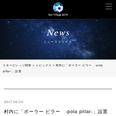
News
ニュースリリース
スタービレッジ阿智
>
トピックス
>
村内に「ポーラー ピラー -pola
pillar-」設置
2017.03.30
村内に「ポーラー ピラー -pola pillar-」設置