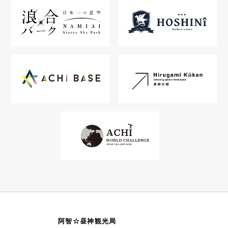
阿智☆昼神観光局