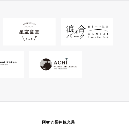
阿智☆昼神観光局