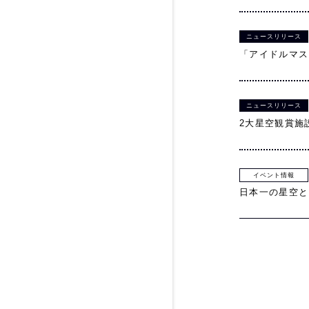
ニュースリリース
「アイドルマスター
ニュースリリース
2大星空観賞施設で
イベント情報
日本一の星空と、