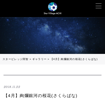
スタービレッジ阿智
>
ギャラリー
>
【4月】絢爛銀河の桜花(さくらばな)
2018.11.22
【4月】絢爛銀河の桜花(さくらばな)