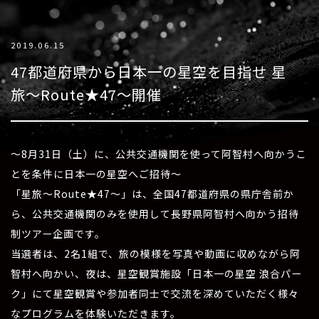
2019.06.15
47都道府県から日本一の星空を目指せ 星
旅〜Route★47〜開催
～8月31日（土）に、公共交通機関を使って阿智村へ向かうこ
とを条件に日本一の星空へご招待～
「星旅〜Route★47〜」は、全国47都道府県の県庁舎前か
ら、公共交通機関のみを使用して長野県阿智村へ向かう招待
制ツアー企画です。
当選者は、2名1組で、旅の模様を写真や動画に収めながら阿
智村へ向かい、夜は、星空観賞施設「日本一の星空 浪合パー
ク」にて星空観賞や参加者同士で交流を深めていただく様々
なプログラムを体験いただきます。