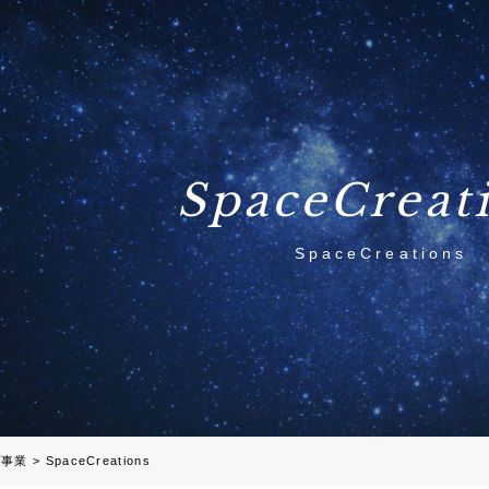
SpaceCreat
SpaceCreations
プ事業
>
SpaceCreations