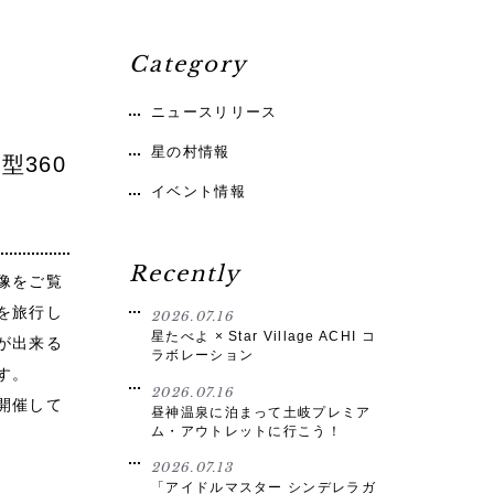
Category
ニュースリリース
星の村情報
型360
イベント情報
Recently
像をご覧
を旅行し
2026.07.16
星たべよ × Star Village ACHI コ
が出来る
ラボレーション
す。
2026.07.16
開催して
昼神温泉に泊まって土岐プレミア
ム・アウトレットに行こう！
2026.07.13
「アイドルマスター シンデレラガ