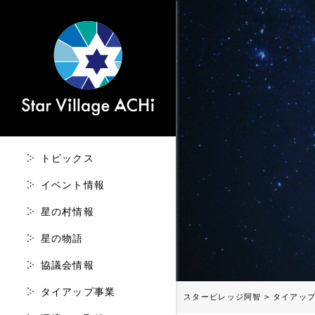
トピックス
イベント情報
星の村情報
星の物語
協議会情報
タイアップ事業
スタービレッジ阿智
>
タイアッ