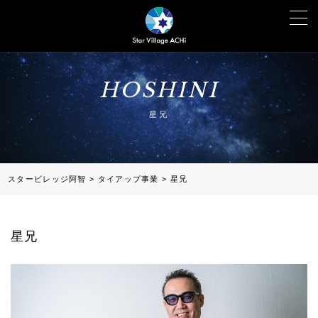
HOSHINI
星兄
スタービレッジ阿智
>
タイアップ事業
>
星兄
星兄