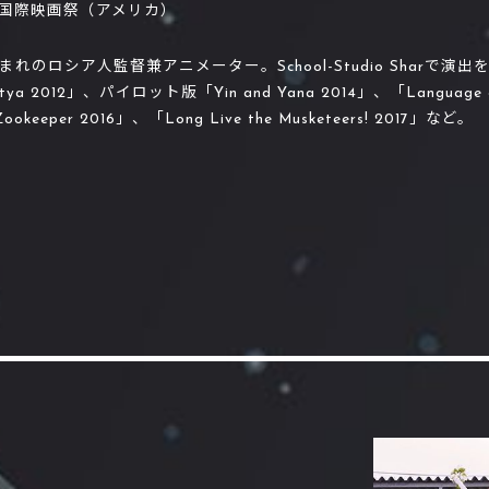
国際映画祭（アメリカ）
日生まれのロシア人監督兼アニメーター。School-Studio Shar
ya 2012」、パイロット版「Yin and Yana 2014」、「Language of
Zookeeper 2016」、「Long Live the Musketeers! 2017」など。