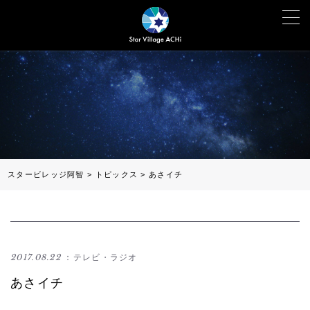
スタービレッジ阿智
>
トピックス
>
あさイチ
2017.08.22
：テレビ・ラジオ
あさイチ