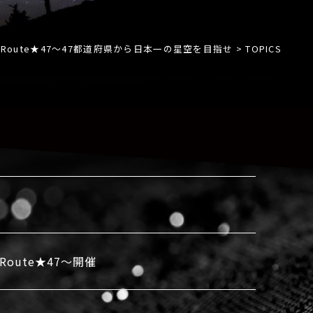
Route★47〜47都道府県から日本一の星空を目指せ
>
TOPICS
oute★47〜開催